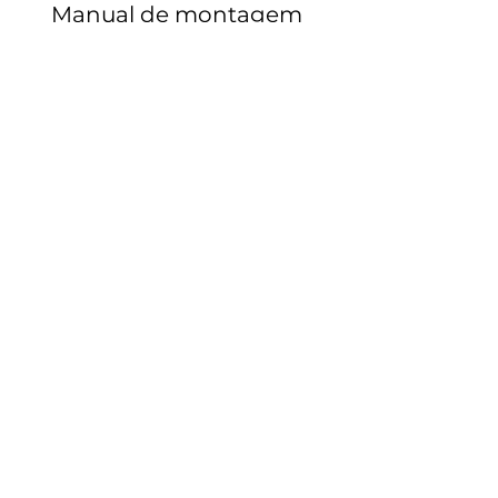
Manual de montagem
RECEBA NOVIDADES
Enviar
EJ Móveis
Rua 26 de Dezembro,
326