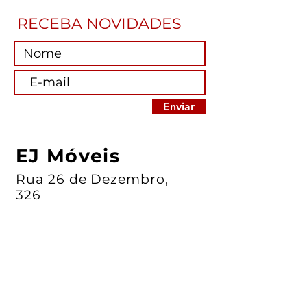
RECEBA NOVIDADES
Enviar
EJ Móveis
Rua 26 de Dezembro,
326
CEP:
15155-
000
Centro - Jaci - São
Paulo
17 3283.1393 - 17 3283
.1366
17 3283.1394 - 17
3283.1317