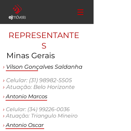
REPRESENTANTE
S
Minas Gerais
›
Vilson Gonçalves Saldanha
›
Celular:
(31) 98982-5505
›
Atuação: Belo Horizonte
›
Antonio Marcos
›
Celular:
(34) 99226-0036
›
Atuação: Triangulo Mineiro
›
Antonio Oscar