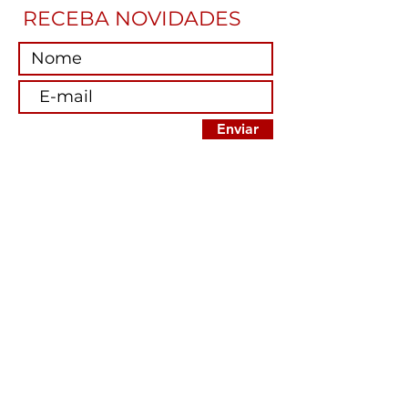
RECEBA NOVIDADES
Enviar
EJ Móveis
Rua 26 de Dezembro,
326
CEP:
15155-
000
Centro - Jaci - São
Paulo
17 3283.1393 - 17 3283
.1366
17 3283.1394 - 17
3283.1317